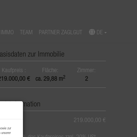
 IMMO
TEAM
PARTNER ZAGLGUT
DE
Download Expose
asisdaten zur Immobilie
Kaufpreis
Fläche
Zimmer
2
219.000,00 €
ca. 29,88 m
2
reisinformation
aufpreis:
219.000,00 €
sowie zur
n unserer
rovision:
3% des Kaufpreises zzgl. 20% USt.