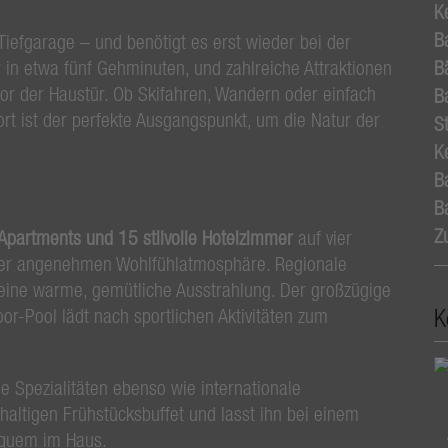
K
B
Tiefgarage – und benötigt es erst wieder bei der
r in etwa fünf Gehminuten, und zahlreiche Attraktionen
B
 vor der Haustür. Ob Skifahren, Wandern oder einfach
B
t ist der perfekte Ausgangspunkt, um die Natur der
St
Ke
B
B
Z
 Apartments und 15 stilvolle Hotelzimmer
auf vier
iner angenehmen Wohlfühlatmosphäre. Regionale
 eine warme, gemütliche Ausstrahlung. Der großzügige
K
r-Pool lädt nach sportlichen Aktivitäten zum
e Spezialitäten ebenso wie internationale
haltigen Frühstücksbuffet und lasst ihn bei einem
equem im Haus.