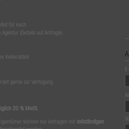
itet für euch
 Agentur (Details auf Anfrage)
A
s Kellerabteil
E
rzeit gerne zur Verfügung.
A
üglich 20 % MwSt.
V
Eigentümer können nur Anfragen mit
vollständigen
beantwortet werden.