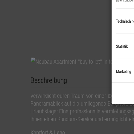
Technisch n
Statistik
Marketing
Beschreibung
Verwirklicht euren Traum von einer
exklusiven U
Panoramablick auf die umliegende Bergwelt. L
Urlaubstage: Eine professionelle Vermietungsa
Ihnen einen Rundum-Service und ermöglicht eine
Komfort & Lage