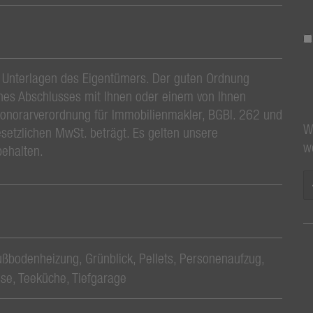
 Unterlagen des Eigentümers. Der guten Ordnung
ines Abschlusses mit Ihnen oder einem von Ihnen
Honorarverordnung für Immobilienmakler, BGBl. 262 und
W
setzlichen MwSt. beträgt. Es gelten unsere
w
behalten.
ußbodenheizung
Grünblick
Pellets
Personenaufzug
sse
Teeküche
Tiefgarage