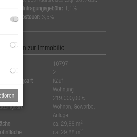
rundbucheintragungsgebühr:
1,1%
runderwerbsteuer:
3,5%
asisdaten zur Immobilie
bjektnr.
10797
immer
2
ermarktungsart
Kauf
bjektart
Wohnung
ptieren
aufpreis
219.000,00 €
utzungsart
Wohnen
Gewerbe
Anlage
2
läche
ca. 29,88 m
2
ohnfläche
ca. 29,88 m