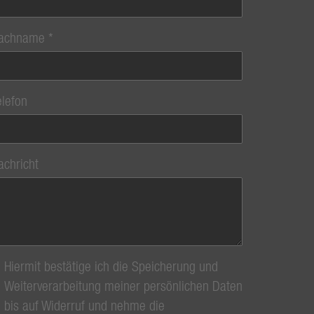
achname
elefon
achricht
Hiermit bestätige ich die Speicherung und
Weiterverarbeitung meiner persönlichen Daten
bis auf Widerruf und nehme die