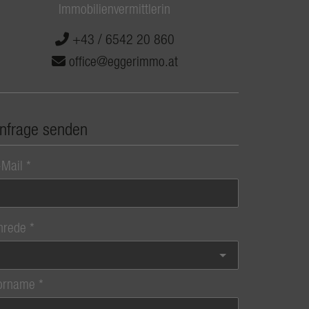
Immobilienvermittlerin
+43 / 6542 20 860
office@eggerimmo.at
nfrage senden
-Mail
nrede
orname