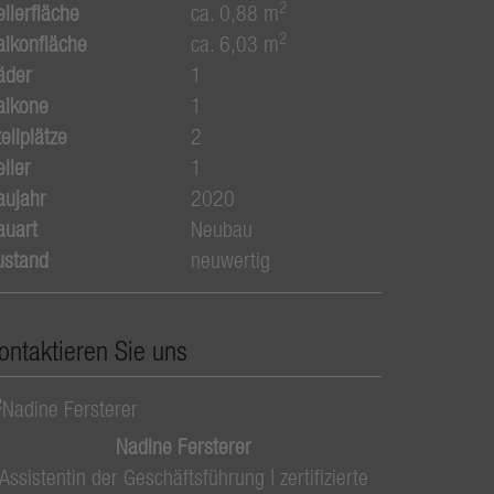
2
ellerfläche
ca. 0,88 m
2
alkonfläche
ca. 6,03 m
äder
1
alkone
1
ellplätze
2
ller
1
aujahr
2020
auart
Neubau
ustand
neuwertig
ontaktieren Sie uns
Nadine Fersterer
Assistentin der Geschäftsführung | zertifizierte