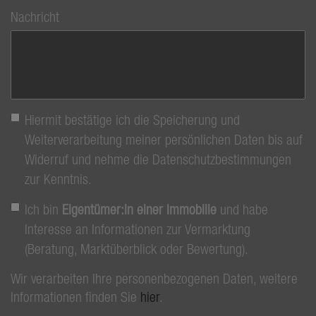
Nachricht
Hiermit bestätige ich die Speicherung und
Weiterverarbeitung meiner persönlichen Daten bis auf
Widerruf und nehme die Datenschutzbestimmungen
zur Kenntnis.
Ich bin
Eigentümer:in einer Immobilie
und habe
Interesse an Informationen zur Vermarktung
(Beratung, Marktüberblick oder Bewertung).
Wir verarbeiten Ihre personenbezogenen Daten, weitere
Informationen finden Sie
hier
.