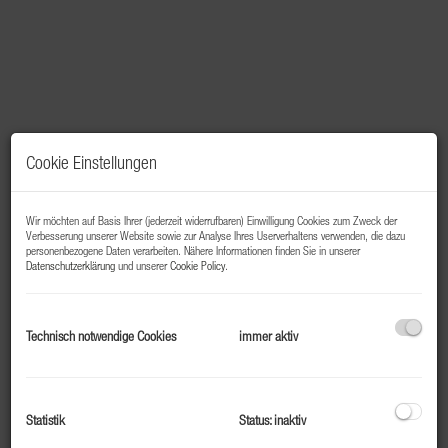
Cookie Einstellungen
Wir möchten auf Basis Ihrer (jederzeit widerrufbaren) Einwilligung Cookies zum Zweck der
Verbesserung unserer Website sowie zur Analyse Ihres Userverhaltens verwenden, die dazu
personenbezogene Daten verarbeiten. Nähere Informationen finden Sie in unserer
Datenschutzerklärung
und unserer
Cookie Policy
.
Beschreibung
Technisch notwendige Cookies
immer aktiv
Top 001 – Starter- oder Mitarbeiterwohnung in Bad
Gastein
Zentral gelegen und hochwertig saniert
Statistik
Status: inaktiv