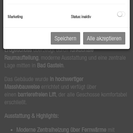
In einem umfassend
kernsanierten Wohnhaus
– ehemals
eine Pension – entsteht ein durchdachtes Wohnkonzept
Marketing
Status: inaktiv
mit
34 kompakten Einheiten
. Ideal als
erste eigene
Wohnung
oder für
Mitarbeiter:innen
.
Speichern
Alle akzeptieren
Die angebotene Einheit
Top 001 im
Erdgeschoss
überzeugt durch
funktionale
Raumaufteilung
, moderne Ausstattung und eine zentrale
Lage mitten in
Bad Gastein
.
Das Gebäude wurde
in hochwertiger
Massivbauweise
errichtet und verfügt über
einen
barrierefreien Lift
, der alle Geschosse komfortabel
erschließt.
Ausstattung & Highlights:
Moderne Zentralheizung über Fernwärme
mit