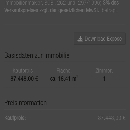
Immobilienmakler, BGBl. 262 und 297/1996)
3% des
Verkaufspreises zzgl. der gesetzlichen MwSt.
beträgt.
Download Expose
Basisdaten zur Immobilie
Kaufpreis
Fläche
Zimmer
2
87.448,00 €
ca. 18,41 m
1
Preisinformation
Kaufpreis:
87.448,00 €