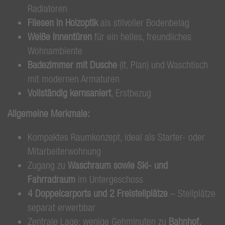
Radiatoren
Fliesen in Holzoptik
als stilvoller Bodenbelag
Weiße Innentüren
für ein helles, freundliches
Wohnambiente
Badezimmer mit Dusche
(lt. Plan) und Waschtisch
mit modernen Armaturen
Vollständig kernsaniert
, Erstbezug
Allgemeine Merkmale:
Kompaktes Raumkonzept, ideal als Starter- oder
Mitarbeiterwohnung
Zugang zu
Waschraum sowie Ski- und
Fahrradraum
im Untergeschoss
4 Doppelcarports und 2 Freistellplätze
– Stellplätze
separat erwerbbar
Zentrale Lage: wenige Gehminuten zu
Bahnhof,