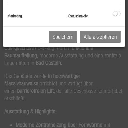
In einem umfassend
kernsanierten Wohnhaus
– ehemals
eine Pension – entsteht ein durchdachtes Wohnkonzept
Marketing
Status: inaktiv
mit
34 kompakten Einheiten
. Ideal als
erste eigene
Wohnung
oder für
Mitarbeiter:innen
.
Speichern
Alle akzeptieren
Die angebotene Einheit
Top 110 im 1.
Obergeschoss
überzeugt durch
funktionale
Raumaufteilung
, moderne Ausstattung und eine zentrale
Lage mitten in
Bad Gastein
.
Das Gebäude wurde
in hochwertiger
Massivbauweise
errichtet und verfügt über
einen
barrierefreien Lift
, der alle Geschosse komfortabel
erschließt.
Ausstattung & Highlights:
Moderne Zentralheizung über Fernwärme
mit