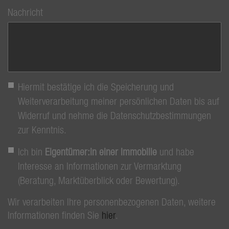
Nachricht
Hiermit bestätige ich die Speicherung und
Weiterverarbeitung meiner persönlichen Daten bis auf
Widerruf und nehme die Datenschutzbestimmungen
zur Kenntnis.
Ich bin
Eigentümer:in einer Immobilie
und habe
Interesse an Informationen zur Vermarktung
(Beratung, Marktüberblick oder Bewertung).
Wir verarbeiten Ihre personenbezogenen Daten, weitere
Informationen finden Sie
hier
.