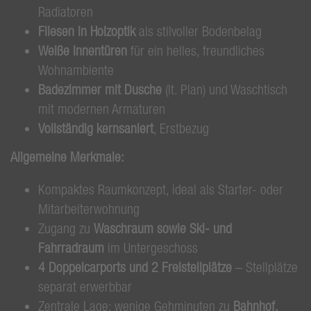
Radiatoren
Fliesen in Holzoptik
als stilvoller Bodenbelag
Weiße Innentüren
für ein helles, freundliches
Wohnambiente
Badezimmer mit Dusche
(lt. Plan) und Waschtisch
mit modernen Armaturen
Vollständig kernsaniert
, Erstbezug
Allgemeine Merkmale:
Kompaktes Raumkonzept, ideal als Starter- oder
Mitarbeiterwohnung
Zugang zu
Waschraum sowie Ski- und
Fahrradraum
im Untergeschoss
4 Doppelcarports und 2 Freistellplätze
– Stellplätze
separat erwerbbar
Zentrale Lage: wenige Gehminuten zu
Bahnhof,