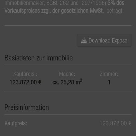
Immobilienmakler, BGBl. 262 und 297/1996)
3% des
Verkaufspreises zzgl. der gesetzlichen MwSt.
beträgt.
Download Expose
Basisdaten zur Immobilie
Kaufpreis
Fläche
Zimmer
2
123.872,00 €
ca. 25,28 m
1
Preisinformation
Kaufpreis:
123.872,00 €