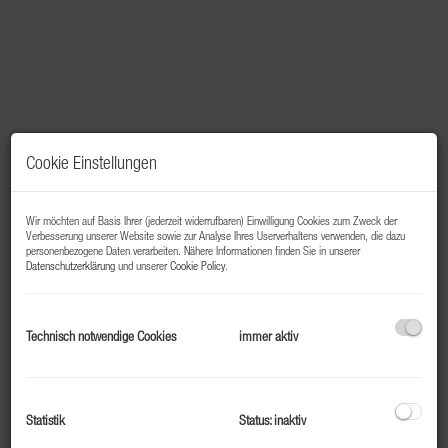
Cookie Einstellungen
Wir möchten auf Basis Ihrer (jederzeit widerrufbaren) Einwilligung Cookies zum Zweck der
Verbesserung unserer Website sowie zur Analyse Ihres Userverhaltens verwenden, die dazu
personenbezogene Daten verarbeiten. Nähere Informationen finden Sie in unserer
Datenschutzerklärung
und unserer
Cookie Policy
.
Beschreibung
Technisch notwendige Cookies
immer aktiv
Top 110 – Starter- oder Mitarbeiterwohnung in Bad
Gastein
Zentral gelegen und hochwertig saniert
Statistik
Status: inaktiv