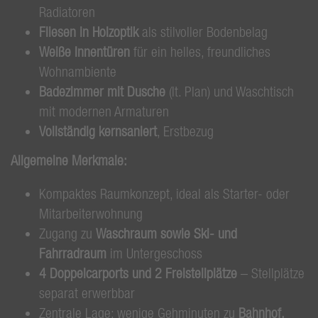
Radiatoren
Fliesen in Holzoptik
als stilvoller Bodenbelag
Weiße Innentüren
für ein helles, freundliches
Wohnambiente
Badezimmer mit Dusche
(lt. Plan) und Waschtisch
mit modernen Armaturen
Vollständig kernsaniert
, Erstbezug
Allgemeine Merkmale:
Kompaktes Raumkonzept, ideal als Starter- oder
Mitarbeiterwohnung
Zugang zu
Waschraum sowie Ski- und
Fahrradraum
im Untergeschoss
4 Doppelcarports und 2 Freistellplätze
– Stellplätze
separat erwerbbar
Zentrale Lage: wenige Gehminuten zu
Bahnhof,