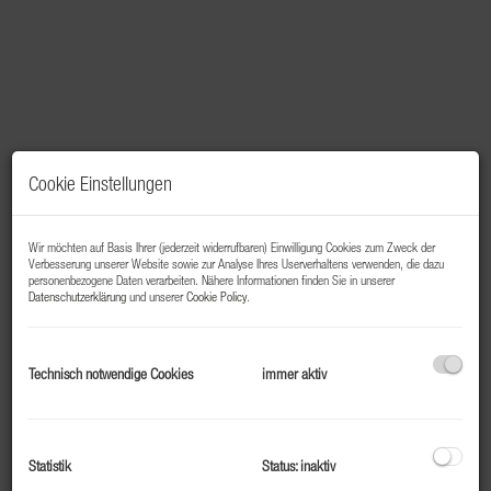
Cookie Einstellungen
Wir möchten auf Basis Ihrer (jederzeit widerrufbaren) Einwilligung Cookies zum Zweck der
Verbesserung unserer Website sowie zur Analyse Ihres Userverhaltens verwenden, die dazu
personenbezogene Daten verarbeiten. Nähere Informationen finden Sie in unserer
Datenschutzerklärung
und unserer
Cookie Policy
.
Beschreibung
Technisch notwendige Cookies
immer aktiv
Top 208 – Starter- oder Mitarbeiterwohnung in Bad
Gastein
Zentral gelegen und hochwertig saniert
Statistik
Status: inaktiv