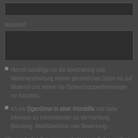
Nachricht
Hiermit bestätige ich die Speicherung und
Weiterverarbeitung meiner persönlichen Daten bis auf
Widerruf und nehme die Datenschutzbestimmungen
zur Kenntnis.
Ich bin
Eigentümer:in einer Immobilie
und habe
Interesse an Informationen zur Vermarktung
(Beratung, Marktüberblick oder Bewertung).