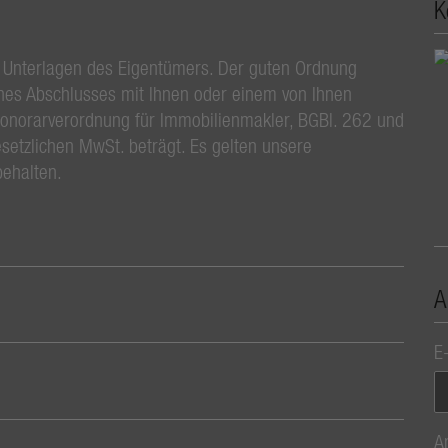
K
 Unterlagen des Eigentümers. Der guten Ordnung
ines Abschlusses mit Ihnen oder einem von Ihnen
Honorarverordnung für Immobilienmakler, BGBl. 262 und
esetzlichen MwSt. beträgt. Es gelten unsere
behalten.
A
E
A