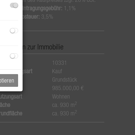
rundbucheintragungsgebühr:
1,1%
runderwerbsteuer:
3,5%
asisdaten zur Immobilie
bjektnr.
10331
ermarktungsart
Kauf
bjektart
Grundstück
ptieren
aufpreis
985.000,00 €
utzungsart
Wohnen
2
läche
ca. 930 m
2
rundfläche
ca. 930 m