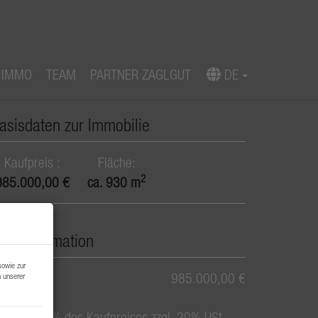
 IMMO
TEAM
PARTNER ZAGLGUT
DE
Download Expose
asisdaten zur Immobilie
Kaufpreis
Fläche
2
985.000,00 €
ca. 930 m
reisinformation
sowie zur
aufpreis:
985.000,00 €
n unserer
rovision:
3% des Kaufpreises zzgl. 20% USt.