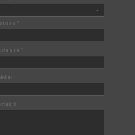
orname
achname
elefon
achricht