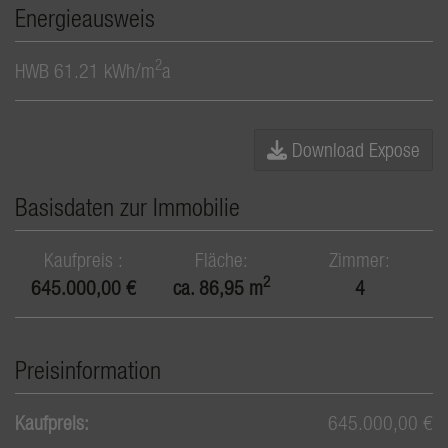
Energieausweis
2
HWB
61.21 kWh/m
a
Download Expose
Basisdaten zur Immobilie
Kaufpreis
Fläche
Zimmer
2
645.000,00 €
ca. 86,95 m
4
Preisinformation
Kaufpreis:
645.000,00 €