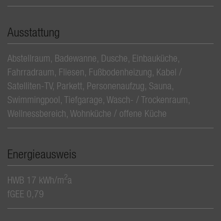
Ausstattung
Abstellraum
Badewanne
Dusche
Einbauküche
Fahrradraum
Fliesen
Fußbodenheizung
Kabel /
Satelliten-TV
Parkett
Personenaufzug
Sauna
Swimmingpool
Tiefgarage
Wasch- / Trockenraum
Wellnessbereich
Wohnküche / offene Küche
Energieausweis
2
HWB
17 kWh/m
a
fGEE
0,79