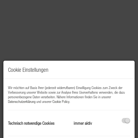
Cookie Einstellungen
Wir möchten auf Basis Ihrer (jederzeit widerrufbaren) Einwilligung Cookies zum Zweck der
Verbesserung unserer Website sowie zur Analyse Ihres Userverhaltens verwenden, die dazu
personenbezogene Daten verarbeiten. Nähere Informationen finden Sie in unserer
Beschreibung
Datenschutzerklärung
und unserer
Cookie Policy
.
Zum Verkauf steht dieses moderne, Appartement im
Aparthotel Elements Resort **** in einer sehr
Technisch notwendige Cookies
immer aktiv
frequentierter Lage (ca. 4 Gehminuten) zum