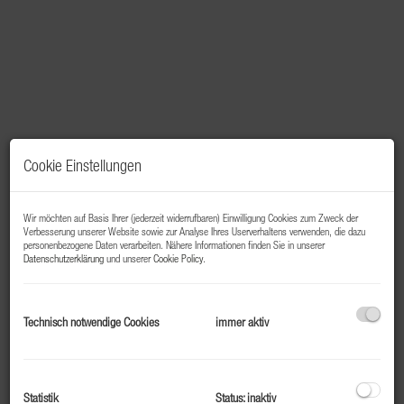
Cookie Einstellungen
Wir möchten auf Basis Ihrer (jederzeit widerrufbaren) Einwilligung Cookies zum Zweck der
Verbesserung unserer Website sowie zur Analyse Ihres Userverhaltens verwenden, die dazu
personenbezogene Daten verarbeiten. Nähere Informationen finden Sie in unserer
Datenschutzerklärung
und unserer
Cookie Policy
.
Beschreibung
Grundstück zur Errichtung eines Wohnhauses in
Technisch notwendige Cookies
immer aktiv
absoluter Top Lage zu verkaufen
Diese einzigartige Liegenschaft verfügt über eine
Statistik
Status: inaktiv
Grundstücksgröße von ca. 1579 m² und befindet sich in