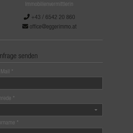
Immobilienvermittlerin
+43 / 6542 20 860
office@eggerimmo.at
nfrage senden
-Mail
nrede
orname