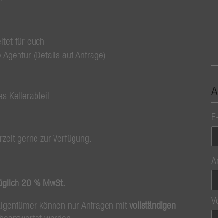
itet für euch
 Agentur (Details auf Anfrage)
A
s Kellerabteil
E
rzeit gerne zur Verfügung.
A
üglich 20 % MwSt.
V
Eigentümer können nur Anfragen mit
vollständigen
beantwortet werden.