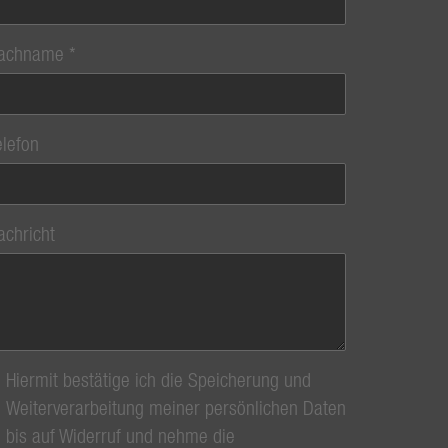
achname
elefon
achricht
Hiermit bestätige ich die Speicherung und
Weiterverarbeitung meiner persönlichen Daten
bis auf Widerruf und nehme die