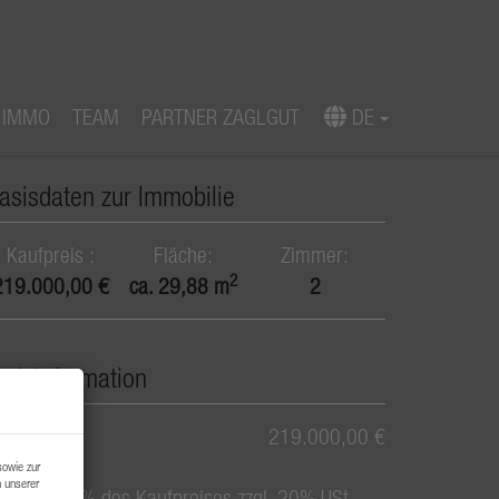
 IMMO
TEAM
PARTNER ZAGLGUT
DE
Download Expose
asisdaten zur Immobilie
Kaufpreis
Fläche
Zimmer
2
219.000,00 €
ca. 29,88 m
2
reisinformation
aufpreis:
219.000,00 €
sowie zur
n unserer
rovision:
3% des Kaufpreises zzgl. 20% USt.