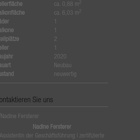
2
ellerfläche
ca. 0,88 m
2
alkonfläche
ca. 6,03 m
äder
1
alkone
1
ellplätze
2
ller
1
aujahr
2020
auart
Neubau
ustand
neuwertig
ontaktieren Sie uns
Nadine Fersterer
Assistentin der Geschäftsführung | zertifizierte