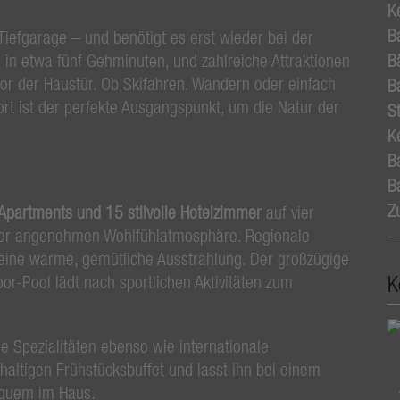
K
B
Tiefgarage – und benötigt es erst wieder bei der
r in etwa fünf Gehminuten, und zahlreiche Attraktionen
B
 vor der Haustür. Ob Skifahren, Wandern oder einfach
B
t ist der perfekte Ausgangspunkt, um die Natur der
St
Ke
B
B
Z
 Apartments und 15 stilvolle Hotelzimmer
auf vier
iner angenehmen Wohlfühlatmosphäre. Regionale
 eine warme, gemütliche Ausstrahlung. Der großzügige
K
r-Pool lädt nach sportlichen Aktivitäten zum
e Spezialitäten ebenso wie internationale
haltigen Frühstücksbuffet und lasst ihn bei einem
equem im Haus.