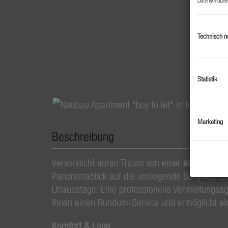
Technisch n
Statistik
Marketing
Beschreibung
Verwirklicht euren Traum von einer
exklusiven U
Panoramablick auf die umliegende Bergwelt. L
Urlaubstage: Eine professionelle Vermietungsa
Ihnen einen Rundum-Service und ermöglicht eine
Komfort & Lage