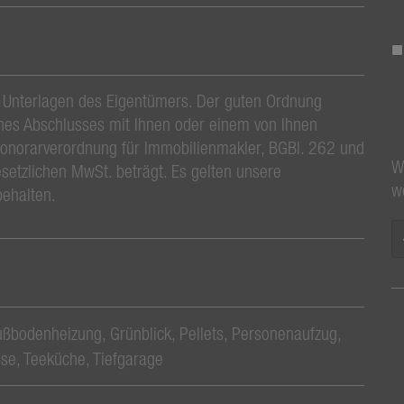
 Unterlagen des Eigentümers. Der guten Ordnung
ines Abschlusses mit Ihnen oder einem von Ihnen
Honorarverordnung für Immobilienmakler, BGBl. 262 und
W
setzlichen MwSt. beträgt. Es gelten unsere
w
behalten.
ußbodenheizung
Grünblick
Pellets
Personenaufzug
sse
Teeküche
Tiefgarage