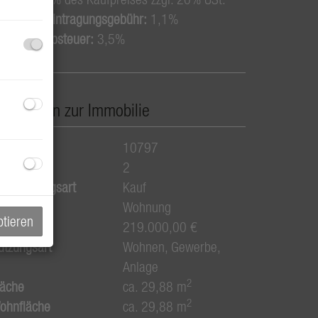
rundbucheintragungsgebühr:
1,1%
runderwerbsteuer:
3,5%
asisdaten zur Immobilie
bjektnr.
10797
immer
2
ermarktungsart
Kauf
bjektart
Wohnung
ptieren
aufpreis
219.000,00 €
utzungsart
Wohnen
Gewerbe
Anlage
2
läche
ca. 29,88 m
2
ohnfläche
ca. 29,88 m