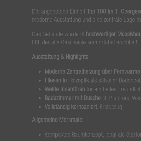
Die angebotene Einheit
Top 108 im 1. Oberges
moderne Ausstattung und eine zentrale Lage m
Das Gebäude wurde
in hochwertiger Massivba
Lift
, der alle Geschosse komfortabel erschließt.
Ausstattung & Highlights:
Moderne Zentralheizung über Fernwärme
Fliesen in Holzoptik
als stilvoller Bodenbe
Weiße Innentüren
für ein helles, freundl
Badezimmer mit Dusche
(lt. Plan) und W
Vollständig kernsaniert
, Erstbezug
Allgemeine Merkmale:
Kompaktes Raumkonzept, ideal als Starte