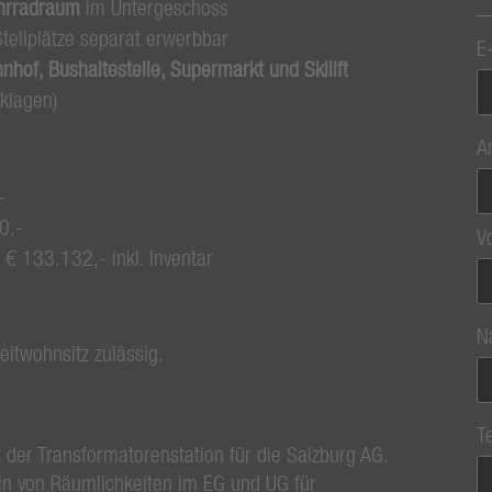
hrradraum
im Untergeschoss
tellplätze separat erwerbbar
E
nhof, Bushaltestelle, Supermarkt und Skilift
klagen)
A
,-
80,-
V
€ 133.132,- inkl. Inventar
N
eitwohnsitz zulässig.
T
 der Transformatorenstation für die Salzburg AG.
in von Räumlichkeiten im EG und UG für