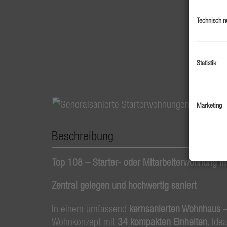
Technisch n
Statistik
Marketing
Beschreibung
Top 108 – Starter- oder Mitarbeiterwohnung in
Zentral gelegen und hochwertig saniert
In einem umfassend
kernsanierten Wohnhaus
–
Wohnkonzept mit
34 kompakten Einheiten
. Ide