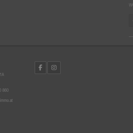
w
 1A
0 860
rimmo.at