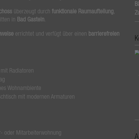
B
choss
überzeugt durch
funktionale Raumaufteilung
,
Z
itten in
Bad Gastein
.
uweise
errichtet und verfügt über einen
barrierefreien
K
mit Radiatoren
lag
iches Wohnambiente
aschtisch mit modernen Armaturen
r- oder Mitarbeiterwohnung
A