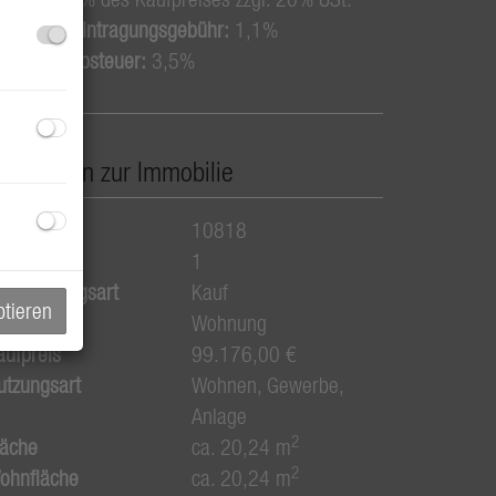
rundbucheintragungsgebühr:
1,1%
runderwerbsteuer:
3,5%
asisdaten zur Immobilie
bjektnr.
10818
immer
1
ermarktungsart
Kauf
ptieren
bjektart
Wohnung
aufpreis
99.176,00 €
utzungsart
Wohnen
Gewerbe
Anlage
2
läche
ca. 20,24 m
2
ohnfläche
ca. 20,24 m