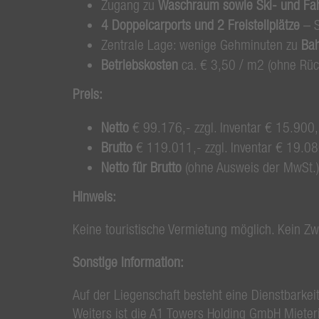
Zugang zu
Waschraum sowie Ski- und Fa
4 Doppelcarports und 2 Freistellplätze
– S
Zentrale Lage: wenige Gehminuten zu
Bah
Betriebskosten
ca. € 3,50 / m2 (ohne Rüc
Preis:
Netto
€ 99.176,- zzgl. Inventar € 15.900
Brutto
€ 119.011,- zzgl. Inventar € 19.0
Netto für Brutto
(ohne Ausweis der MwSt.) 
Hinweis:
Keine touristische Vermietung möglich. Kein Zw
Sonstige Information:
Auf der Liegenschaft besteht eine Dienstbarkeit
Weiters ist die A1 Towers Holding GmbH Mieter