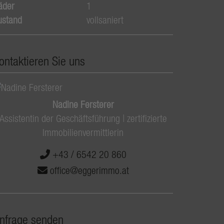
äder
1
ustand
vollsaniert
ontaktieren Sie uns
Nadine Fersterer
Assistentin der Geschäftsführung | zertifizierte
Immobilienvermittlerin
+43 / 6542 20 860
office@eggerimmo.at
nfrage senden