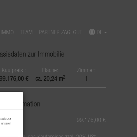
 IMMO
TEAM
PARTNER ZAGLGUT
DE
Download Expose
asisdaten zur Immobilie
Kaufpreis
Fläche
Zimmer
2
99.176,00 €
ca. 20,24 m
1
reisinformation
aufpreis:
99.176,00 €
sowie zur
n unserer
rovision:
3% des Kaufpreises zzgl. 20% USt.