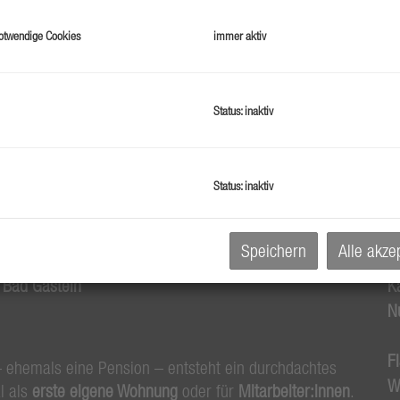
G
otwendige Cookies
immer aktiv
G
Status: inaktiv
B
O
Status: inaktiv
Z
V
Speichern
Alle akze
O
 Bad Gastein
K
N
F
 ehemals eine Pension – entsteht ein durchdachtes
W
al als
erste eigene Wohnung
oder für
Mitarbeiter:innen
.