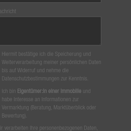
achricht
Hiermit bestätige ich die Speicherung und
Weiterverarbeitung meiner persönlichen Daten
bis auf Widerruf und nehme die
Datenschutzbestimmungen zur Kenntnis.
Ich bin
Eigentümer:in einer Immobilie
und
habe Interesse an Informationen zur
Vermarktung (Beratung, Marktüberblick oder
Bewertung).
ir verarbeiten Ihre personenbezogenen Daten,