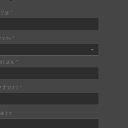
-Mail
nrede
orname
achname
elefon