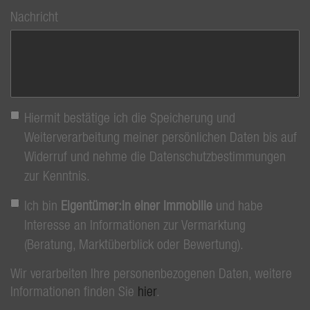
Nachricht
Hiermit bestätige ich die Speicherung und
Weiterverarbeitung meiner persönlichen Daten bis auf
Widerruf und nehme die Datenschutzbestimmungen
zur Kenntnis.
Ich bin
Eigentümer:in einer Immobilie
und habe
Interesse an Informationen zur Vermarktung
(Beratung, Marktüberblick oder Bewertung).
Wir verarbeiten Ihre personenbezogenen Daten, weitere
Informationen finden Sie
hier
.