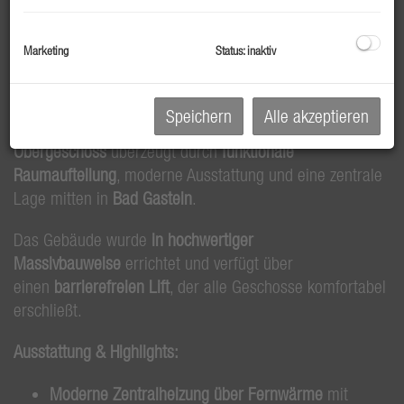
In einem umfassend
kernsanierten Wohnhaus
– ehemals
eine Pension – entsteht ein durchdachtes Wohnkonzept
Marketing
Status: inaktiv
mit
34 kompakten Einheiten
. Ideal als
erste eigene
Wohnung
oder für
Mitarbeiter:innen
.
Speichern
Alle akzeptieren
Die angebotene Einheit
Top 108 im 1.
Obergeschoss
überzeugt durch
funktionale
Raumaufteilung
, moderne Ausstattung und eine zentrale
Lage mitten in
Bad Gastein
.
Das Gebäude wurde
in hochwertiger
Massivbauweise
errichtet und verfügt über
einen
barrierefreien Lift
, der alle Geschosse komfortabel
erschließt.
Ausstattung & Highlights:
Moderne Zentralheizung über Fernwärme
mit