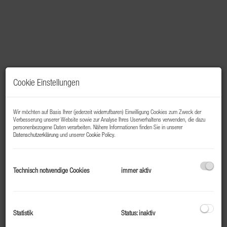
Cookie Einstellungen
Wir möchten auf Basis Ihrer (jederzeit widerrufbaren) Einwilligung Cookies zum Zweck der
Verbesserung unserer Website sowie zur Analyse Ihres Userverhaltens verwenden, die dazu
personenbezogene Daten verarbeiten. Nähere Informationen finden Sie in unserer
Datenschutzerklärung
und unserer
Cookie Policy
.
Beschreibung
Technisch notwendige Cookies
immer aktiv
Top 108 – Starter- oder Mitarbeiterwohnung in Bad
Gastein
Zentral gelegen und hochwertig saniert
Statistik
Status: inaktiv