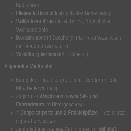
Radiatoren
Fliesen in Holzoptik
als stilvoller Bodenbelag
Weiße Innentüren
für ein helles, freundliches
Wohnambiente
Badezimmer mit Dusche
(lt. Plan) und Waschtisch
mit modernen Armaturen
Vollständig kernsaniert
, Erstbezug
Allgemeine Merkmale:
Kompaktes Raumkonzept, ideal als Starter- oder
Mitarbeiterwohnung
Zugang zu
Waschraum sowie Ski- und
Fahrradraum
im Untergeschoss
4 Doppelcarports und 2 Freistellplätze
– Stellplätze
separat erwerbbar
Zentrale Lage: wenige Gehminuten zu
Bahnhof,