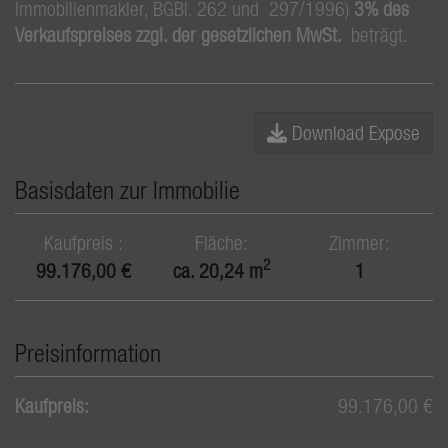
Immobilienmakler, BGBl. 262 und 297/1996)
3% des
Verkaufspreises zzgl. der gesetzlichen MwSt.
beträgt.
Download Expose
Basisdaten zur Immobilie
Kaufpreis
Fläche
Zimmer
2
99.176,00 €
ca. 20,24 m
1
Preisinformation
Kaufpreis:
99.176,00 €