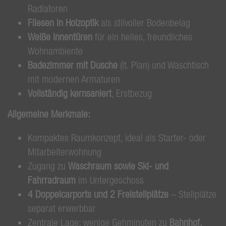
Radiatoren
Fliesen in Holzoptik
als stilvoller Bodenbelag
Weiße Innentüren
für ein helles, freundliches
Wohnambiente
Badezimmer mit Dusche
(lt. Plan) und Waschtisch
mit modernen Armaturen
Vollständig kernsaniert
, Erstbezug
Allgemeine Merkmale:
Kompaktes Raumkonzept, ideal als Starter- oder
Mitarbeiterwohnung
Zugang zu
Waschraum sowie Ski- und
Fahrradraum
im Untergeschoss
4 Doppelcarports und 2 Freistellplätze
– Stellplätze
separat erwerbbar
Zentrale Lage: wenige Gehminuten zu
Bahnhof,