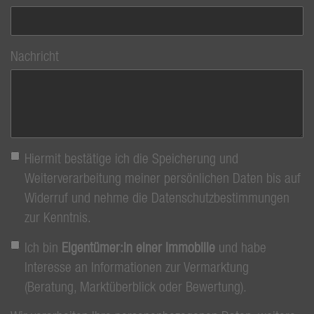
Nachricht
Hiermit bestätige ich die Speicherung und
Weiterverarbeitung meiner persönlichen Daten bis auf
Widerruf und nehme die Datenschutzbestimmungen
zur Kenntnis.
Ich bin
Eigentümer:in einer Immobilie
und habe
Interesse an Informationen zur Vermarktung
(Beratung, Marktüberblick oder Bewertung).