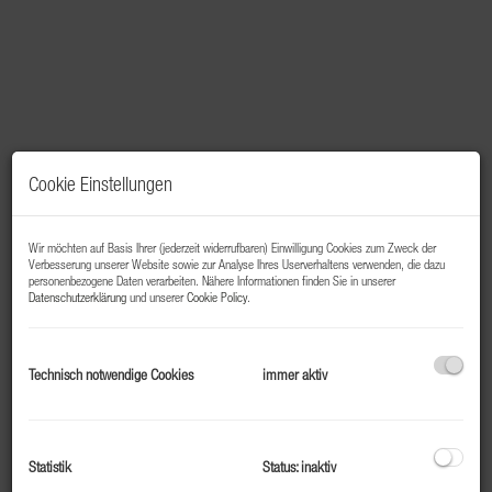
Cookie Einstellungen
Wir möchten auf Basis Ihrer (jederzeit widerrufbaren) Einwilligung Cookies zum Zweck der
Verbesserung unserer Website sowie zur Analyse Ihres Userverhaltens verwenden, die dazu
personenbezogene Daten verarbeiten. Nähere Informationen finden Sie in unserer
Datenschutzerklärung
und unserer
Cookie Policy
.
Beschreibung
Technisch notwendige Cookies
immer aktiv
Top 109 – Starter- oder Mitarbeiterwohnung in Bad
Gastein
Zentral gelegen und hochwertig saniert
Statistik
Status: inaktiv