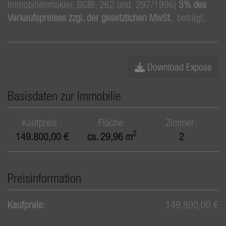
Immobilienmakler, BGBl. 262 und 297/1996)
3% des
Verkaufspreises zzgl. der gesetzlichen MwSt.
beträgt.
Download Expose
Basisdaten zur Immobilie
Kaufpreis
Fläche
Zimmer
2
149.800,00 €
ca. 29,96 m
2
Preisinformation
Kaufpreis:
149.800,00 €