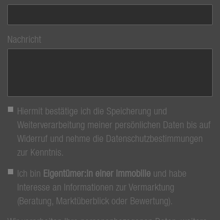
Nachricht
Hiermit bestätige ich die Speicherung und
Weiterverarbeitung meiner persönlichen Daten bis auf
Widerruf und nehme die Datenschutzbestimmungen
zur Kenntnis.
Ich bin
Eigentümer:in einer Immobilie
und habe
Interesse an Informationen zur Vermarktung
(Beratung, Marktüberblick oder Bewertung).