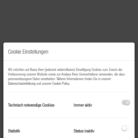
Cookie Einstellungen
Wir möchten auf Basis Ihrer (jederzeit widerrufbaren) Einwilligung Cookies zum Zweck der
Verbesserung unserer Website sowie zur Analyse Ihres Userverhaltens verwenden, die dazu
personenbezogene Daten verarbeiten. Nähere Informationen finden Sie in unserer
Datenschutzerklärung
und unserer
Cookie Policy
.
Beschreibung
Technisch notwendige Cookies
immer aktiv
Top 208 – Starter- oder Mitarbeiterwohnung in Bad
Gastein
Zentral gelegen und hochwertig saniert
Statistik
Status: inaktiv