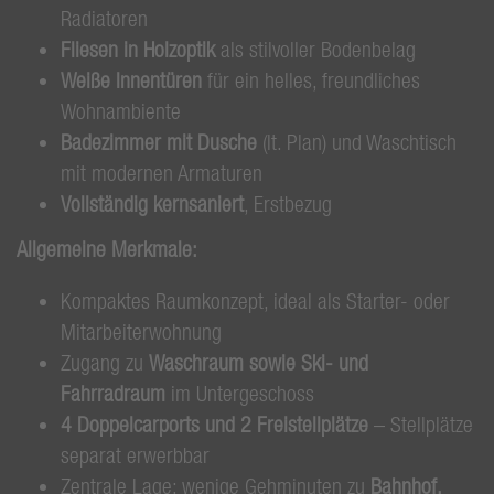
Radiatoren
Fliesen in Holzoptik
als stilvoller Bodenbelag
Weiße Innentüren
für ein helles, freundliches
Wohnambiente
Badezimmer mit Dusche
(lt. Plan) und Waschtisch
mit modernen Armaturen
Vollständig kernsaniert
, Erstbezug
Allgemeine Merkmale:
Kompaktes Raumkonzept, ideal als Starter- oder
Mitarbeiterwohnung
Zugang zu
Waschraum sowie Ski- und
Fahrradraum
im Untergeschoss
4 Doppelcarports und 2 Freistellplätze
– Stellplätze
separat erwerbbar
Zentrale Lage: wenige Gehminuten zu
Bahnhof,