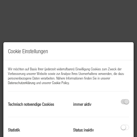
Cookie Einstellungen
Wir möchten auf Basis Ihrer (jederzeit widerrufbaren) Einwilligung Cookies zum Zweck der
Verbesserung unserer Website sowie zur Analyse Ihres Userverhaltens verwenden, die dazu
personenbezogene Daten verarbeiten. Nähere Informationen finden Sie in unserer
Datenschutzerklärung
und unserer
Cookie Policy
.
Beschreibung
Technisch notwendige Cookies
immer aktiv
Top 302 – Starter- oder Mitarbeiterwohnung in Bad
Gastein
Zentral gelegen und hochwertig saniert
Statistik
Status: inaktiv