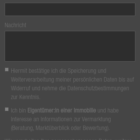
Nachricht
Hiermit bestätige ich die Speicherung und
Weiterverarbeitung meiner persönlichen Daten bis auf
Widerruf und nehme die Datenschutzbestimmungen
zur Kenntnis.
Ich bin
Eigentümer:in einer Immobilie
und habe
Interesse an Informationen zur Vermarktung
(Beratung, Marktüberblick oder Bewertung).