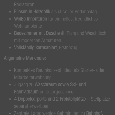
Radiatoren
Fliesen in Holzoptik
als stilvoller Bodenbelag
Weiße Innentüren
für ein helles, freundliches
Wohnambiente
Badezimmer mit Dusche
(lt. Plan) und Waschtisch
mit modernen Armaturen
Vollständig kernsaniert
, Erstbezug
Allgemeine Merkmale:
Kompaktes Raumkonzept, ideal als Starter- oder
Mitarbeiterwohnung
Zugang zu
Waschraum sowie Ski- und
Fahrradraum
im Untergeschoss
4 Doppelcarports und 2 Freistellplätze
– Stellplätze
separat erwerbbar
Zentrale Lage: wenige Gehminuten zu
Bahnhof,