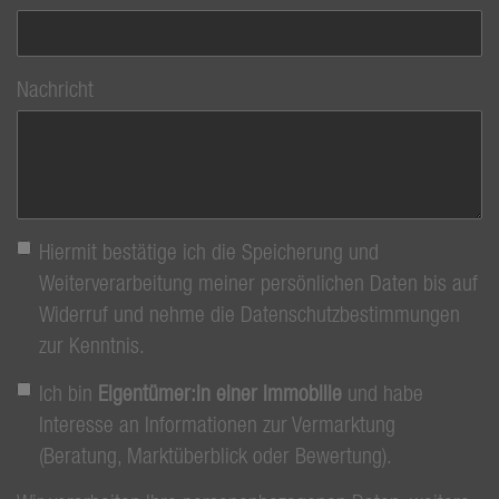
Nachricht
Hiermit bestätige ich die Speicherung und
Weiterverarbeitung meiner persönlichen Daten bis auf
Widerruf und nehme die Datenschutzbestimmungen
zur Kenntnis.
Ich bin
Eigentümer:in einer Immobilie
und habe
Interesse an Informationen zur Vermarktung
(Beratung, Marktüberblick oder Bewertung).