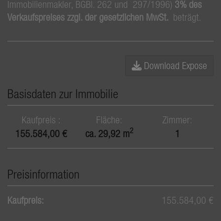
Immobilienmakler, BGBl. 262 und 297/1996)
3% des
Verkaufspreises zzgl. der gesetzlichen MwSt.
beträgt.
Download Expose
Basisdaten zur Immobilie
Kaufpreis
Fläche
Zimmer
2
155.584,00 €
ca. 29,92 m
1
Preisinformation
Kaufpreis:
155.584,00 €