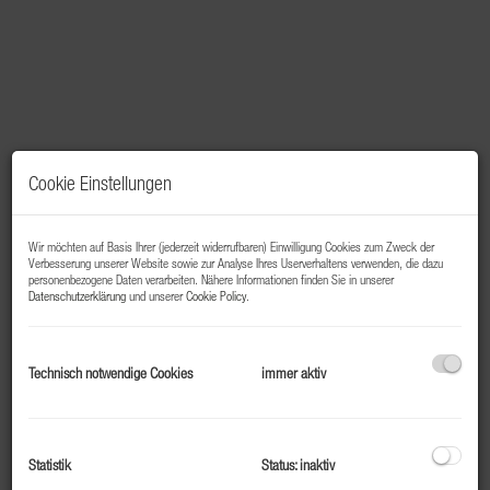
Cookie Einstellungen
Wir möchten auf Basis Ihrer (jederzeit widerrufbaren) Einwilligung Cookies zum Zweck der
Verbesserung unserer Website sowie zur Analyse Ihres Userverhaltens verwenden, die dazu
personenbezogene Daten verarbeiten. Nähere Informationen finden Sie in unserer
Datenschutzerklärung
und unserer
Cookie Policy
.
Beschreibung
Technisch notwendige Cookies
immer aktiv
Top 308 – Starter- oder Mitarbeiterwohnung in Bad
Gastein
Zentral gelegen und hochwertig saniert
Statistik
Status: inaktiv