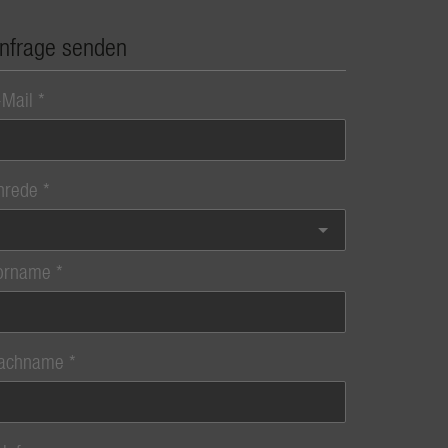
nfrage senden
-Mail
nrede
orname
achname