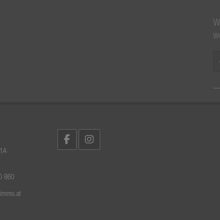
W
w
 1A
0 860
rimmo.at