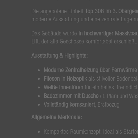
Die angebotene Einheit
Top 308 im 3. Oberges
moderne Ausstattung und eine zentrale Lage m
Das Gebäude wurde
in hochwertiger Massivba
Lift
, der alle Geschosse komfortabel erschließt.
Ausstattung & Highlights:
Moderne Zentralheizung über Fernwärme
Fliesen in Holzoptik
als stilvoller Bodenbe
Weiße Innentüren
für ein helles, freundl
Badezimmer mit Dusche
(lt. Plan) und W
Vollständig kernsaniert
, Erstbezug
Allgemeine Merkmale:
Kompaktes Raumkonzept, ideal als Starte