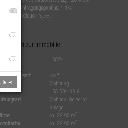
rundbucheintragungsgebühr:
1,1%
runderwerbsteuer:
3,5%
asisdaten zur Immobilie
bjektnr.
10824
immer
1
ermarktungsart
Kauf
ptieren
bjektart
Wohnung
aufpreis
155.584,00 €
utzungsart
Wohnen
Gewerbe
Anlage
2
läche
ca. 29,92 m
2
ohnfläche
ca. 29,92 m