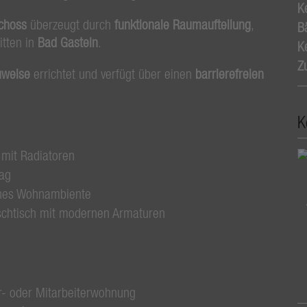
K
choss
überzeugt durch
funktionale Raumaufteilung
,
B
itten in
Bad Gastein
.
Ke
Z
uweise
errichtet und verfügt über einen
barrierefreien
K
mit Radiatoren
lag
iches Wohnambiente
aschtisch mit modernen Armaturen
r- oder Mitarbeiterwohnung