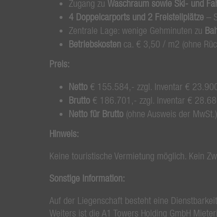
Zugang zu
Waschraum sowie Ski- und Fa
4 Doppelcarports und 2 Freistellplätze
– S
Zentrale Lage: wenige Gehminuten zu
Bah
Betriebskosten
ca. € 3,50 / m2 (ohne Rüc
Preis:
Netto
€ 155.584,- zzgl. Inventar € 23.90
Brutto
€ 186.701,- zzgl. Inventar € 28.6
Netto für Brutto
(ohne Ausweis der MwSt.) 
Hinweis:
Keine touristische Vermietung möglich. Kein Zw
Sonstige Information:
Auf der Liegenschaft besteht eine Dienstbarkeit
Weiters ist die A1 Towers Holding GmbH Mieter