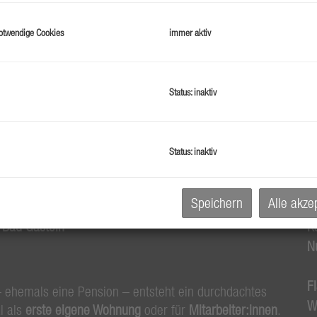
G
otwendige Cookies
immer aktiv
G
Status: inaktiv
B
O
Status: inaktiv
Z
V
Speichern
Alle akze
O
 Bad Gastein
K
N
F
 ehemals eine Pension – entsteht ein durchdachtes
W
al als
erste eigene Wohnung
oder für
Mitarbeiter:innen
.