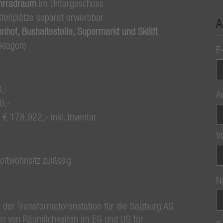
hrradraum
im Untergeschoss
tellplätze separat erwerbbar
A
nhof, Bushaltestelle, Supermarkt und Skilift
klagen)
E
0,-
A
80,-
€ 178.922,- inkl. Inventar
V
eitwohnsitz zulässig.
N
 der Transformatorenstation für die Salzburg AG.
in von Räumlichkeiten im EG und UG für