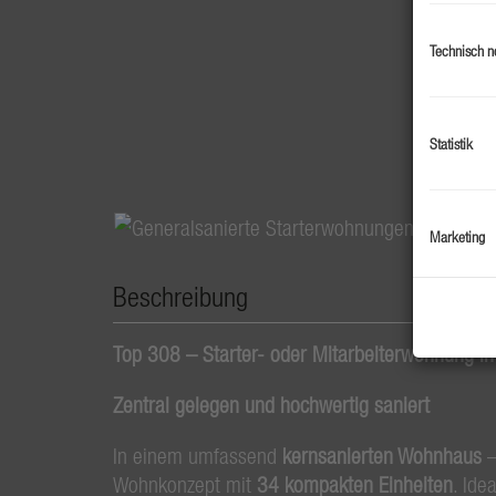
Technisch n
Statistik
Marketing
Beschreibung
Top 308 – Starter- oder Mitarbeiterwohnung in
Zentral gelegen und hochwertig saniert
In einem umfassend
kernsanierten Wohnhaus
–
Wohnkonzept mit
34 kompakten Einheiten
. Ide