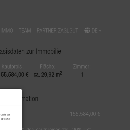
 IMMO
TEAM
PARTNER ZAGLGUT
DE
Download Expose
asisdaten zur Immobilie
Kaufpreis
Fläche
Zimmer
2
155.584,00 €
ca. 29,92 m
1
reisinformation
aufpreis:
155.584,00 €
sowie zur
n unserer
rovision:
3% des Kaufpreises zzgl. 20% USt.