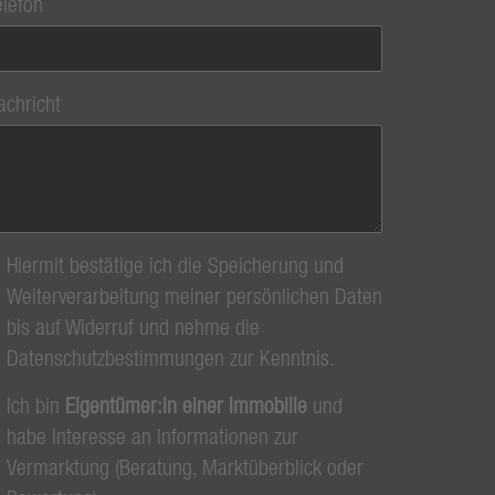
elefon
achricht
Hiermit bestätige ich die Speicherung und
Weiterverarbeitung meiner persönlichen Daten
bis auf Widerruf und nehme die
Datenschutzbestimmungen zur Kenntnis.
Ich bin
Eigentümer:in einer Immobilie
und
habe Interesse an Informationen zur
Vermarktung (Beratung, Marktüberblick oder