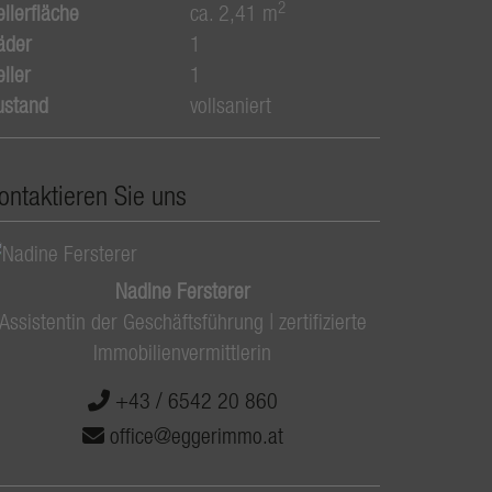
2
ellerfläche
ca. 2,41 m
äder
1
ller
1
ustand
vollsaniert
ontaktieren Sie uns
Nadine Fersterer
Assistentin der Geschäftsführung | zertifizierte
Immobilienvermittlerin
+43 / 6542 20 860
office@eggerimmo.at