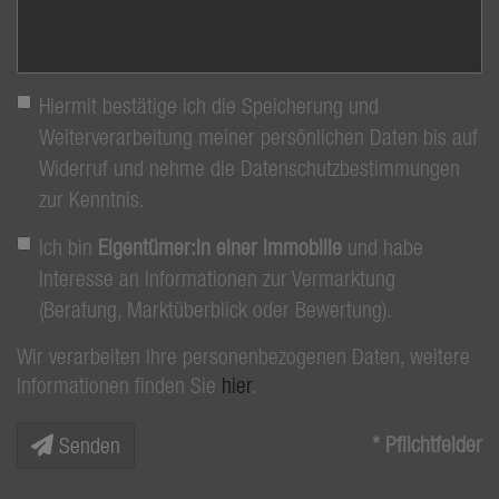
Hiermit bestätige ich die Speicherung und
Weiterverarbeitung meiner persönlichen Daten bis auf
Widerruf und nehme die Datenschutzbestimmungen
zur Kenntnis.
Ich bin
Eigentümer:in einer Immobilie
und habe
Interesse an Informationen zur Vermarktung
(Beratung, Marktüberblick oder Bewertung).
Wir verarbeiten Ihre personenbezogenen Daten, weitere
Informationen finden Sie
hier
.
* Pflichtfelder
Senden