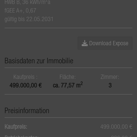
HWB
B, 36 kWh/m
a
fGEE
A+, 0,67
gültig bis
22.05.2031
Download Expose
Basisdaten zur Immobilie
Kaufpreis
Fläche
Zimmer
2
499.000,00 €
ca. 77,57 m
3
Preisinformation
Kaufpreis:
499.000,00 €