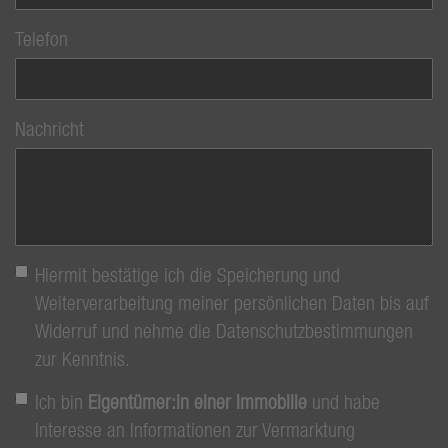
Telefon
Nachricht
Hiermit bestätige ich die Speicherung und
Weiterverarbeitung meiner persönlichen Daten bis auf
Widerruf und nehme die Datenschutzbestimmungen
zur Kenntnis.
Ich bin
Eigentümer:in einer Immobilie
und habe
Interesse an Informationen zur Vermarktung