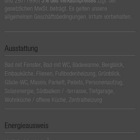
und 297/1996)
3% des Verkaufspreises
zzgl. der
gesetzlichen MwSt. beträgt. Es gelten unsere
allgemeinen Geschäftsbedingungen. Irrtum vorbehalten.
Ausstattung
Bad mit Fenster
Bad mit WC
Badewanne
Bergblick
Einbauküche
Fliesen
Fußbodenheizung
Grünblick
Gäste-WC
Massiv
Parkett
Pellets
Personenaufzug
Solarenergie
Südbalkon / -terrasse
Tiefgarage
Wohnküche / offene Küche
Zentralheizung
Energieausweis
2