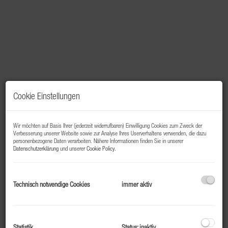
Cookie Einstellungen
Wir möchten auf Basis Ihrer (jederzeit widerrufbaren) Einwilligung Cookies zum Zweck der
Verbesserung unserer Website sowie zur Analyse Ihres Userverhaltens verwenden, die dazu
personenbezogene Daten verarbeiten. Nähere Informationen finden Sie in unserer
Datenschutzerklärung
und unserer
Cookie Policy
.
Beschreibung
Technisch notwendige Cookies
immer aktiv
Zum Verkauft steht dieses leicht renovierungsbedürftige
ca. 40m² Apartment in absoluter Ruhelage im Ortsteil
Harbach bei Bad Hofgastein.
Statistik
Status: inaktiv