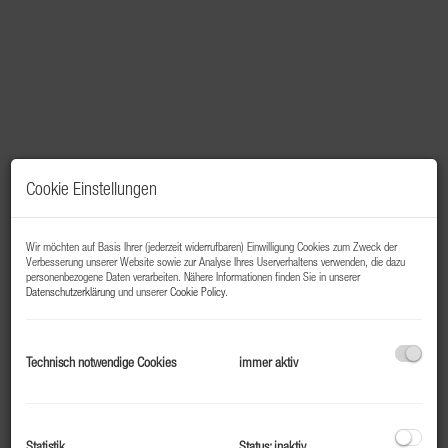
Cookie Einstellungen
Wir möchten auf Basis Ihrer (jederzeit widerrufbaren) Einwilligung Cookies zum Zweck der
Verbesserung unserer Website sowie zur Analyse Ihres Userverhaltens verwenden, die dazu
personenbezogene Daten verarbeiten. Nähere Informationen finden Sie in unserer
Datenschutzerklärung
und unserer
Cookie Policy
.
Beschreibung
Technisch notwendige Cookies
immer aktiv
Zum Verkauft steht dieses leicht renovierungsbedürftige
ca. 40m² Apartment in absoluter Ruhelage im Ortsteil
Harbach bei Bad Hofgastein.
Statistik
Status: inaktiv