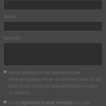
Telefon
Nachricht
Hiermit bestätige ich die Speicherung und
Weiterverarbeitung meiner persönlichen Daten bis auf
Widerruf und nehme die Datenschutzbestimmungen
zur Kenntnis.
Ich bin
Eigentümer:in einer Immobilie
und habe