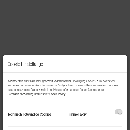
Cookie Einstellungen
Wir möchten auf Basis Ihrer (jederzeit widerrufbaren) Einwilligung Cookies zum Zweck der
Verbesserung unserer Website sowie zur Analyse Ihres Userverhaltens verwenden, die dazu
personenbezogene Daten verarbeiten. Nähere Informationen finden Sie in unserer
Beschreibung
Datenschutzerklärung
und unserer
Cookie Policy
.
Zum Verkauf steht dieses ideal gelegene, besondere,
Technisch notwendige Cookies
immer aktiv
rechteckige Baugrundstück für Naturliebhaber und Ski-
Enthusiasten!