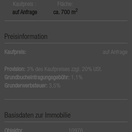
Kaufpreis
Fläche
2
auf Anfrage
ca. 700 m
Preisinformation
Kaufpreis:
auf Anfrage
Provision:
3% des Kaufpreises zzgl. 20% USt.
Grundbucheintragungsgebühr:
1,1%
Grunderwerbsteuer:
3,5%
Basisdaten zur Immobilie
Objektnr.
10976