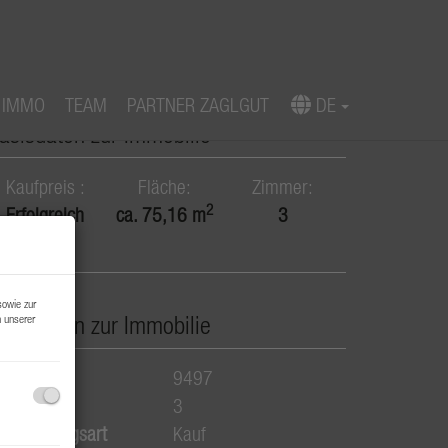
 IMMO
TEAM
PARTNER ZAGLGUT
DE
asisdaten zur Immobilie
Kaufpreis
Fläche
Zimmer
2
Erfolgreich
ca. 75,16 m
3
verkauft
sowie zur
asisdaten zur Immobilie
n unserer
bjektnr.
9497
immer
3
ermarktungsart
Kauf