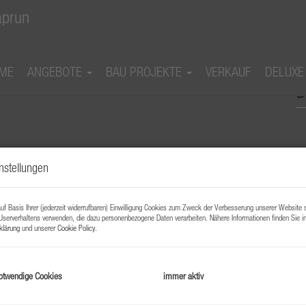
ME
ANGEBOTE
BAU PROJEKTE
VERKAUF
DELUXE
tumswohnungen "Wohnen am Golfplatz" in
B
nstellungen
f Basis Ihrer (jederzeit widerrufbaren) Einwilligung Cookies zum Zweck der Verbesserung unserer Website 
B
Userverhaltens verwenden, die dazu personenbezogene Daten verarbeiten. Nähere Informationen finden Sie i
klärung
und unserer
Cookie Policy
.
O
Z
otwendige Cookies
immer aktiv
V