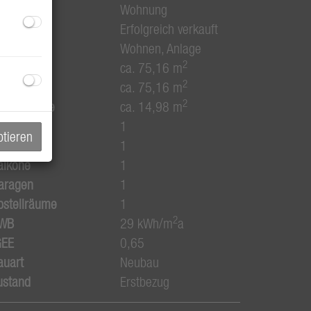
bjektart
Wohnung
aufpreis
Erfolgreich verkauft
utzungsart
Wohnen
Anlage
2
läche
ca. 75,16 m
2
ohnfläche
ca. 75,16 m
2
alkonfläche
ca. 14,98 m
äder
1
ptieren
C
1
alkone
1
aragen
1
bstellräume
1
2
WB
29 kWh/m
a
GEE
0,65
auart
Neubau
ustand
Erstbezug