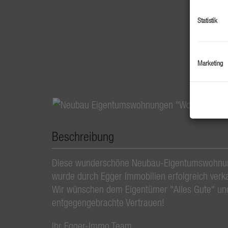
Statistik
Marketing
Beschreibung
Diese wunderschöne Neubau-Eigentumswohnung,
wurde durch Egger Immobilien erfolgreich verka
Wir wünschen dem Eigentümer "Alles Gute" und
entgegengebrachte Vertrauen!
Ihr Egger-Immo Team