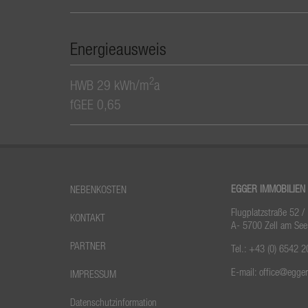
Energieausweis
2
HWB
29 kWh/m
a
fGEE
0,65
EGGER IMMOBILIEN
NEBENKOSTEN
Flugplatzstraße 52 /
KONTAKT
A- 5700 Zell am See
PARTNER
Tel.:
+43 (0) 6542 2
E-mail:
office@egge
IMPRESSUM
Datenschutzinformation