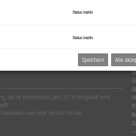
O
K
Status: inaktiv
N
F
W
Status: inaktiv
B
B
Speichern
Alle akze
W
B
G
A
 die im kommenden Jahr 2018 fertigstellt wird,
H
uft!
f
 bedanken uns recht herzlich für das
B
Z