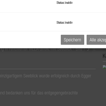
Status: inaktiv
M
N
F
Status: inaktiv
W
B
H
Speichern
Alle akze
K
nzigartigem Seeblick wurde erfolgreich durch Egger
und bedanken uns für das entgegengebrachte