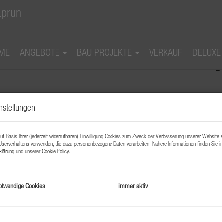
ME
ANGEBOTE
BAU PROJEKTE
VERKAUF
DELUXE
- exklusive Dachgeschosswohnung in
B
nstellungen
f Basis Ihrer (jederzeit widerrufbaren) Einwilligung Cookies zum Zweck der Verbesserung unserer Website 
Userverhaltens verwenden, die dazu personenbezogene Daten verarbeiten. Nähere Informationen finden Sie i
klärung
und unserer
Cookie Policy
.
B
otwendige Cookies
immer aktiv
O
V
O