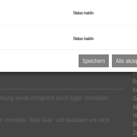
O
K
Status: inaktiv
N
F
W
Status: inaktiv
K
B
Speichern
Alle akze
B
W
B
Ke
ung wurde erfolgreich durch Egger Immobilien
G
A
H
 Immobilie "Alles Gute" und bedanken uns recht
B
Z