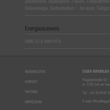
Abstellraum
Badewanne
Fliesen
Fußbodenhei
Solarenergie
Südostbalkon / -terrasse
Tiefgar
Energieausweis
2
HWB
23.8 kWh/m
a
EGGER IMMOBILIEN
NEBENKOSTEN
Flugplatzstraße 52 /
KONTAKT
A- 5700 Zell am See
PARTNER
Tel.:
+43 (0) 6542 2
E-mail:
office@egge
IMPRESSUM