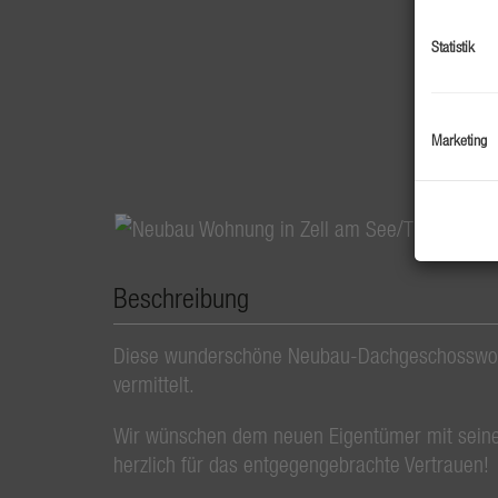
Statistik
Marketing
Beschreibung
Diese wunderschöne Neubau-Dachgeschosswohn
vermittelt.
Wir wünschen dem neuen Eigentümer mit seiner
herzlich für das entgegengebrachte Vertrauen!