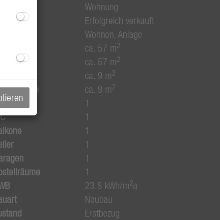
bjektart
Wohnung
aufpreis
Erfolgreich verkauft
utzungsart
Wohnen
Anlage
2
läche
ca. 57 m
2
ohnfläche
ca. 57 m
2
ellerfläche
ca. 9 m
2
alkonfläche
ca. 9 m
ptieren
äder
1
C
1
alkone
1
ller
1
aragen
1
bstellräume
1
2
WB
23.8 kWh/m
a
auart
Neubau
ustand
Erstbezug