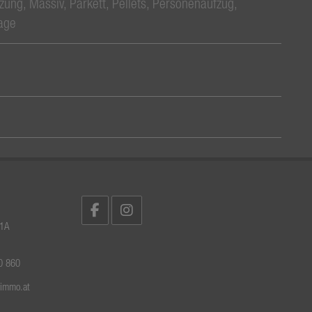
zung
Massiv
Parkett
Pellets
Personenaufzug
age
 1A
0 860
rimmo.at