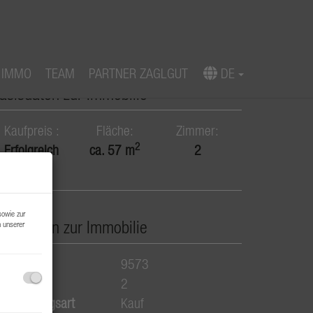
 IMMO
TEAM
PARTNER ZAGLGUT
DE
asisdaten zur Immobilie
Kaufpreis
Fläche
Zimmer
2
Erfolgreich
ca. 57 m
2
verkauft
sowie zur
asisdaten zur Immobilie
n unserer
bjektnr.
9573
immer
2
ermarktungsart
Kauf