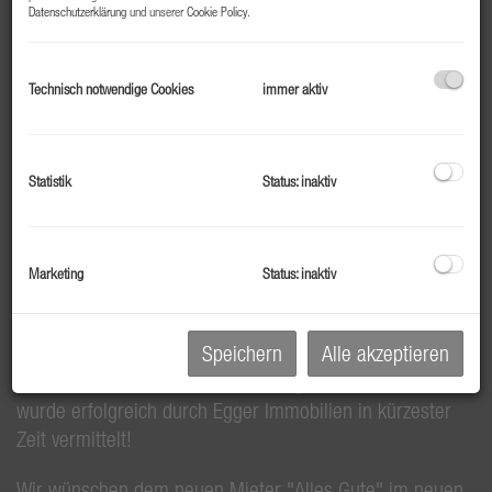
Datenschutzerklärung
und unserer
Cookie Policy
.
Technisch notwendige Cookies
immer aktiv
Statistik
Status: inaktiv
Marketing
Status: inaktiv
Beschreibung
Speichern
Alle akzeptieren
Die wunderschöne Neubauwohnung mit zwei Zimmern
wurde erfolgreich durch Egger Immobilien in kürzester
Zeit vermittelt!
Wir wünschen dem neuen Mieter "Alles Gute" im neuen