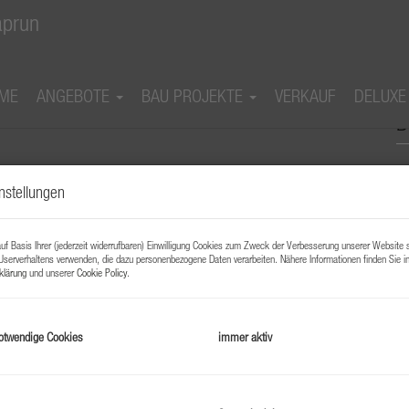
ME
ANGEBOTE
BAU PROJEKTE
VERKAUF
DELUXE
 moderne Dachgeschoßwohnung 120m², mitten
B
nstellungen
f Basis Ihrer (jederzeit widerrufbaren) Einwilligung Cookies zum Zweck der Verbesserung unserer Website 
Userverhaltens verwenden, die dazu personenbezogene Daten verarbeiten. Nähere Informationen finden Sie i
klärung
und unserer
Cookie Policy
.
B
otwendige Cookies
immer aktiv
O
Z
V