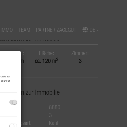
 IMMO
TEAM
PARTNER ZAGLGUT
DE
asisdaten zur Immobilie
Kaufpreis
Fläche
Zimmer
2
Erfolgreich
ca. 120 m
3
verkauft
sowie zur
n unserer
asisdaten zur Immobilie
bjektnr.
8880
immer
3
ermarktungsart
Kauf