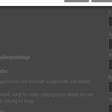
E
A
V
 Außenpoolanlage
höhe
N
Apartments sind komplett ausgestattet und stehen
rbeit, sorgt für einen reibungslosen Ablauf mit den
T
s ständig im Auge.