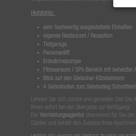
Highlights:
sehr hochwertig ausgestattete Einheiten
eigenes Restaurant / Rezeption
Tiefgarage
Personenlift
Erdwärmepumpe
Fitnessraum / SPA Bereich
mit beheizter
Blick auf den Gletscher Kitzsteinhorn
4 Gehminuten zum Skieinstieg Schmitten
Lehnen Sie sich zurück und genießen Sie! Die 
Ihnen sofort bei der Übergabe zur Verfügung!
Die
Vermietungsagentur
übernimmt für Sie die A
Gästen und behält den Zustand Ihres Apartment