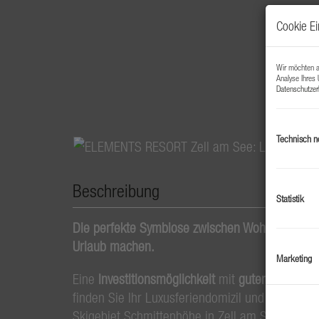
Cookie Ei
Wir möchten au
Analyse Ihres 
Datenschutzer
Technisch n
Beschreibung
Statistik
Die perfekte Symbiose zwischen Wohnen & Natu
Urlaub machen.
Marketing
Eine
Investitionsmöglichkeit
mit
guter Rendite
u
finden Sie Ihr Luxusferiendomizil und zugleich
Skigebiet Schmittenhöhe in Zell am See.