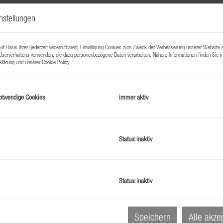
H
nstellungen
f
B
f Basis Ihrer (jederzeit widerrufbaren) Einwilligung Cookies zum Zweck der Verbesserung unserer Website 
Userverhaltens verwenden, die dazu personenbezogene Daten verarbeiten. Nähere Informationen finden Sie i
klärung
und unserer
Cookie Policy
.
K
otwendige Cookies
immer aktiv
Status: inaktiv
r! Lassen Sie Ihr Eigentum dort arbeiten, wo andere
Status: inaktiv
nd Sie möchten gleichzeitig
Urlaub
machen?
Hier
 Ihre Investmentanlage in unmittelbarer Nähe zum
Speichern
Alle akze
A