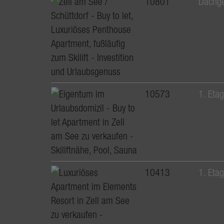
10801
Dachg
10573
1. Eta
10413
1. Eta