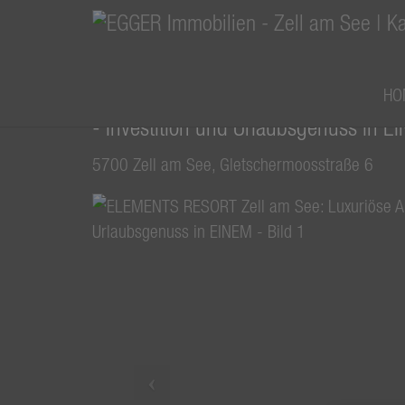
HO
ELEMENTS RESORT Zell am See: Luxur
- Investition und Urlaubsgenuss in E
5700 Zell am See
, Gletschermoosstraße 6