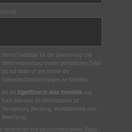
achricht
Hiermit bestätige ich die Speicherung und
Weiterverarbeitung meiner persönlichen Daten
bis auf Widerruf und nehme die
Datenschutzbestimmungen zur Kenntnis.
Ich bin
Eigentümer:in einer Immobilie
und
habe Interesse an Informationen zur
Vermarktung (Beratung, Marktüberblick oder
Bewertung).
ir verarbeiten Ihre personenbezogenen Daten,