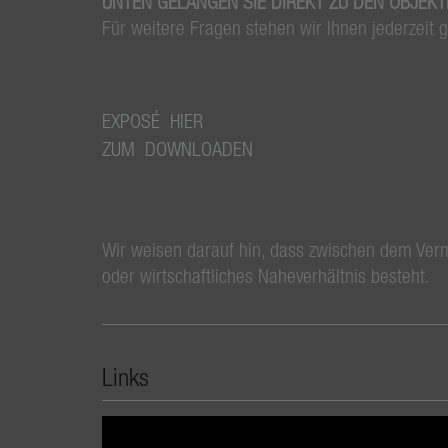
UNTEN GELANGEN SIE DIREKT ZU DEN OBJEK
Für weitere Fragen stehen wir Ihnen jederzeit 
EXPOSÉ HIER
ZUM DOWNLOADEN
Wir weisen darauf hin, dass zwischen dem Vermi
oder wirtschaftliches Naheverhältnis besteht.
Links