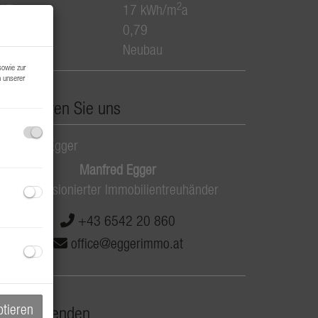
2
WB
17 kWh/m
a
GEE
0,79
auart
Neubau
sowie zur
n unserer
ontaktieren Sie uns
Manfred Egger
konzessionierter Immobilientreuhänder
+43 6542 20 860
office@eggerimmo.at
ptieren
nfrage senden