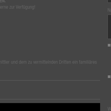
TEN.
gerne zur Verfügung!
N
ttler und dem zu vermittelnden Dritten ein familiäres
W