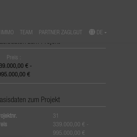
 IMMO
TEAM
PARTNER ZAGLGUT
DE
asisdaten zum Projekt
Preis
39.000,00 € -
995.000,00 €
asisdaten zum Projekt
ojektnr.
31
reis
339.000,00 € -
995.000,00 €