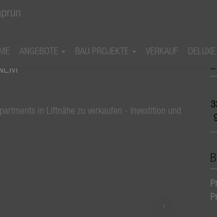
ME
ANGEBOTE
BAU PROJEKTE
VERKAUF
DELUXE
iöse Apartments in Liftnähe zu verkaufen
B
INEM
3
B
Pr
P