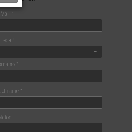
-Mail
nrede
orname
achname
elefon