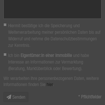
Hiermit bestätige ich die Speicherung und
Weiterverarbeitung meiner persönlichen Daten bis auf
Widerruf und nehme die Datenschutzbestimmungen
zur Kenntnis.
Ich bin
Eigentümer:in einer Immobilie
und habe
Interesse an Informationen zur Vermarktung
(Beratung, Marktüberblick oder Bewertung).
Wir verarbeiten Ihre personenbezogenen Daten, weitere
Informationen finden Sie
hier
.
* Pflichtfelder
Senden