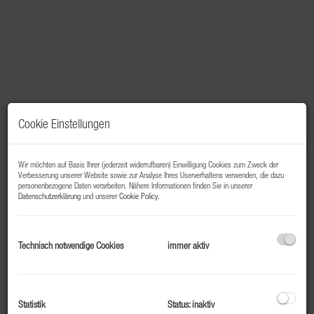
Cookie Einstellungen
Wir möchten auf Basis Ihrer (jederzeit widerrufbaren) Einwilligung Cookies zum Zweck der
Verbesserung unserer Website sowie zur Analyse Ihres Userverhaltens verwenden, die dazu
personenbezogene Daten verarbeiten. Nähere Informationen finden Sie in unserer
Datenschutzerklärung
und unserer
Cookie Policy
.
Beschreibung
Direkt neben der Skipiste wird auf einem der letzten
Technisch notwendige Cookies
immer aktiv
Baugrundstücke im Schmittental von Zell am See ein
exklusives Projekt mit 3 Luxusvillen und eigener
Tiefgarage errichtet. Sie residieren umgeben von viel
Statistik
Status: inaktiv