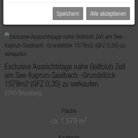
985.000,00 €
Speichern
Alle akzeptieren
Exclusive Aussichtslage nahe Golfclub Zell
am See-Kaprun-Saalbach -Grundstück
1579m2 (GFZ 0,35) zu verkaufen
5700 Bruckberg
Fläche
2
ca. 1.579 m
Kaufpreis