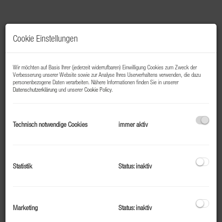
Cookie Einstellungen
Wir möchten auf Basis Ihrer (jederzeit widerrufbaren) Einwilligung Cookies zum Zweck der
Verbesserung unserer Website sowie zur Analyse Ihres Userverhaltens verwenden, die dazu
5700 Zell am See / Zellermoos : Ab SOFORT;
personenbezogene Daten verarbeiten. Nähere Informationen finden Sie in unserer
Datenschutzerklärung
und unserer
Cookie Policy
.
Sonniges Grundstück in Ruhelage,
Zellermoos, 930m², Bebauungsdichte von
0,5 GFZ
Technisch notwendige Cookies
immer aktiv
5700 Zell am See
Statistik
Status: inaktiv
Fläche
2
ca. 930 m
Marketing
Status: inaktiv
Kaufpreis