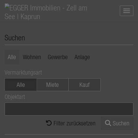
Navi
Suchen
Alle
Wohnen
Gewerbe
Anlage
Vermarktungsart
Alle
Miete
Kauf
Objektart
Filter zurücksetzen
Suchen