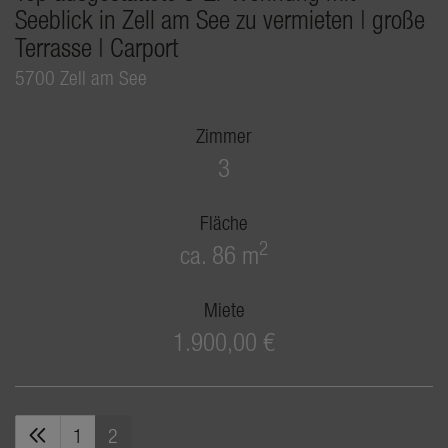
Seeblick in Zell am See zu vermieten | große
Terrasse | Carport
5700 Zell am See
Zimmer
3
Fläche
2
ca. 86 m
Miete
1.900,00 €
1
2