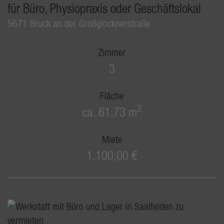
für Büro, Physiopraxis oder Geschäftslokal
5671 Bruck an der Großglocknerstraße
Zimmer
3
Fläche
2
ca. 61,73 m
Miete
1.100,00 €