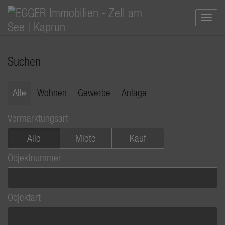
Navi
Suchen
Alle
Wohnen
Gewerbe
Anlage
Vermarktungsart
Alle
Miete
Kauf
Objektnummer
Objektart