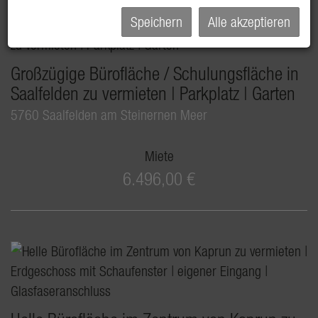
Speichern
Alle akzeptieren
Großzügige Bürofläche / Schulungsfläche in
Saalfelden zu vermieten | Parkplatz | Garten
5760 Saalfelden am Steinernen Meer
Miete
6.496,00 €