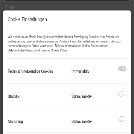
Preis
-
Cookie Einstellungen
Zimmer
Wir möchten auf Basis Ihrer (jederzeit widerrufbaren) Einwilligung Cookies zum Zweck der
Verbesserung unserer Website sowie zur Analyse Ihres Userverhaltens verwenden, die dazu
-
personenbezogene Daten verarbeiten. Nähere Informationen finden Sie in unserer
Datenschutzerklärung
und unserer
Cookie Policy
.
PLZ
Technisch notwendige Cookies
immer aktiv
Weitere Suchoptionen
Filter zurücksetzen
Suchen
Statistik
Status: inaktiv
Marketing
Status: inaktiv
1
2