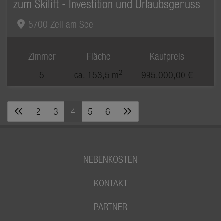
zum Skilift - Investition und Urlaubsgenuss
5700 Zell am See
Zimmer
Fläche
Kaufpreis
2
5
ca. 153,5 m
995.000,00 €
2
3
4
5
6
NEBENKOSTEN
KONTAKT
PARTNER