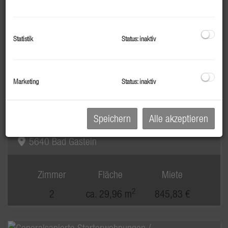
2
1
ca. 23,14 m
787,19 €
Statistik
Status: inaktiv
Marketing
Status: inaktiv
Generalsanierte Starterwohnungen /
Mitarbeiterwohnungen im Zentrum von Bad
Speichern
Alle akzeptieren
Gastein zu vermieten
5640 Bad Gastein
Zimmer
Fläche
Miete
2
2
ca. 29,96 m
845,83 €