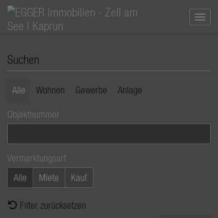
Navi
Suchen
Alle
Wohnen
Gewerbe
Anlage
Objektnummer
Vermarktungsart
Alle
Miete
Kauf
Filter zurücksetzen