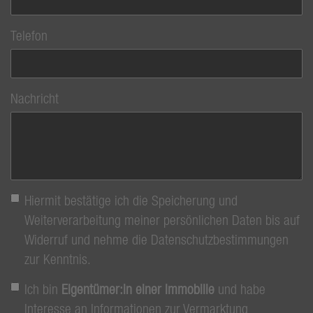
Telefon
Nachricht
Hiermit bestätige ich die Speicherung und
Weiterverarbeitung meiner persönlichen Daten bis auf
Widerruf und nehme die Datenschutzbestimmungen
zur Kenntnis.
Ich bin
Eigentümer:in einer Immobilie
und habe
Interesse an Informationen zur Vermarktung