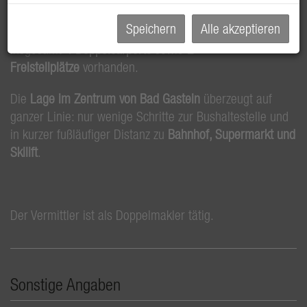
Speichern
Alle akzeptieren
Zusätzlich können Stellplätze erworben werden, es sind
insgesamt
4 Doppelcarports
sowie
2
Freistellplätze
vorhanden.
Die
Lage im Zentrum von Bad Gastein
überzeugt auf
ganzer Linie: nur wenige Schritte zur Bushaltestelle und
in kurzer fußläufiger Distanz zu
Bahnhof, Supermarkt und
Skilift
.
Der Vermittler ist als Doppelmakler tätig.
Sonstige Angaben