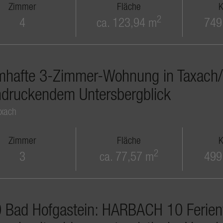
Zimmer
Fläche
K
2
4
ca. 123,94 m
749
mhafte 3-Zimmer-Wohnung in Taxach/Ri
ndruckendem Untersbergblick
xach
Zimmer
Fläche
K
2
3
ca. 77,57 m
499
 Bad Hofgastein: HARBACH 10 Ferie