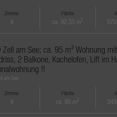
Zimmer
Fläche
K
2
4
ca. 92,33 m
570
Zell am See; ca. 95 m² Wohnung mit vie
riss, 2 Balkone, Kachelofen, Lift im Ha
onalwohnung !!
ll am See
Zimmer
Fläche
K
2
4
ca. 95 m
349