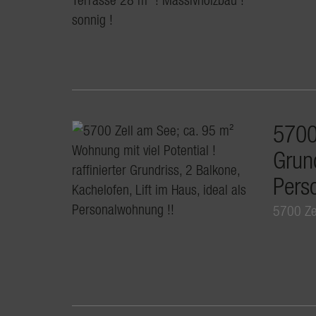
5700 
Grund
Pers
5700 Ze