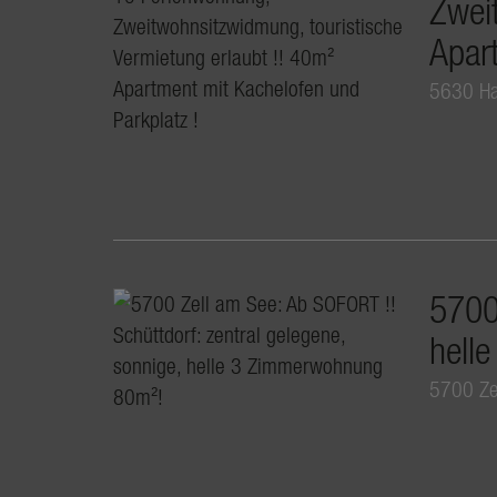
Zwei
Apar
5630 H
5700 
hell
5700 Ze