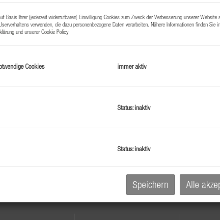
f Basis Ihrer (jederzeit widerrufbaren) Einwilligung Cookies zum Zweck der Verbesserung unserer Website 
au Deluxe Eigentumswohnung mit trau
Userverhaltens verwenden, die dazu personenbezogene Daten verarbeiten. Nähere Informationen finden Sie i
klärung
und unserer
Cookie Policy
.
r See | Erstbezug | Garten | nur 5 Einh
ll am See
otwendige Cookies
immer aktiv
Zimmer
Fläche
K
2
4
ca. 134,28 m
1.49
Status: inaktiv
Status: inaktiv
Saalfelden : Penthouse ! Weitblick ! n
ige 4 Zimmerwohnung 123,94m²,Carport
Speichern
Alle akze
alfelden am Steinernen Meer