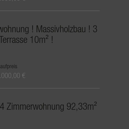
nwohnung ! Massivholzbau ! 3
Terrasse 10m² !
aufpreis
.000,00 €
 ! 4 Zimmerwohnung 92,33m²
!