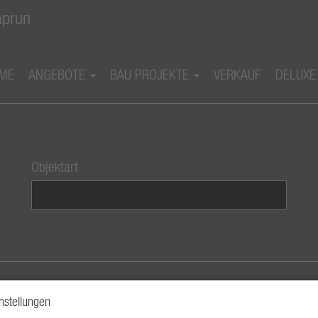
ME
ANGEBOTE
BAU PROJEKTE
VERKAUF
DELUXE
Objektart
nstellungen