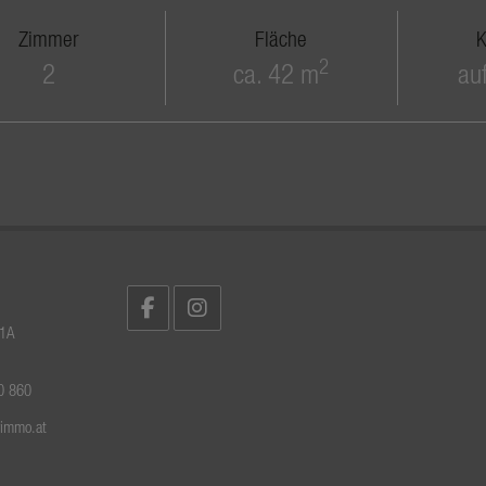
Zimmer
Fläche
K
2
2
ca. 42 m
au
 1A
0 860
rimmo.at