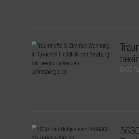
Trau
beei
5400 Ta
5630