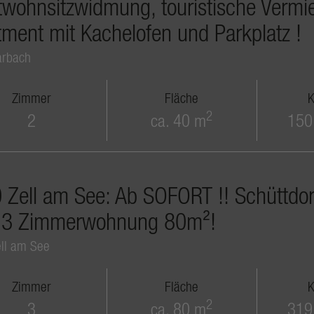
twohnsitzwidmung, touristische Vermie
tment mit Kachelofen und Parkplatz !
arbach
Zimmer
Fläche
K
2
2
ca. 40 m
150
Zell am See: Ab SOFORT !! Schüttdorf
e 3 Zimmerwohnung 80m²!
ll am See
Zimmer
Fläche
K
2
3
ca. 80 m
319