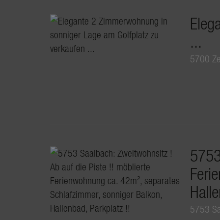
Eleg
...
5700 Ze
5753 
Feri
Halle
5753 Sa