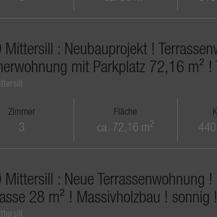
Mittersill : Neubauprojekt ! Terrasse
erwohnung mit Parkplatz 72,16 m² ! 
tersill
Zimmer
Fläche
K
2
3
ca. 72,16 m
440
 Mittersill : Neue Terrassenwohnung
rasse 28 m² ! Massivholzbau ! sonnig 
tersill