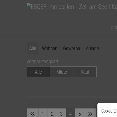
HO
Suchen
Alle
Wohnen
Gewerbe
Anlage
Vermarktungsart
Alle
Miete
Kauf
Cookie Ei
1
2
3
4
5