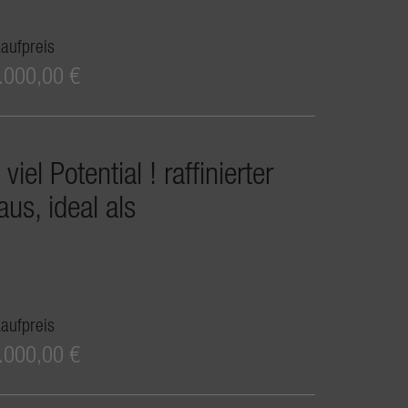
aufpreis
.000,00 €
l Potential ! raffinierter
us, ideal als
aufpreis
.000,00 €