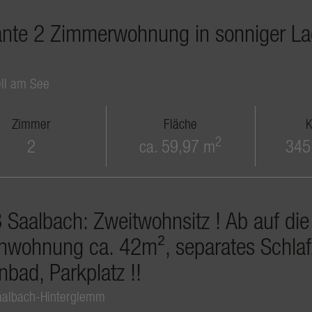
ante 2 Zimmerwohnung in sonniger Lag
ll am See
Zimmer
Fläche
K
2
2
ca. 59,97 m
345
Saalbach: Zweitwohnsitz ! Ab auf die 
enwohnung ca. 42m², separates Schlaf
nbad, Parkplatz !!
albach-Hinterglemm