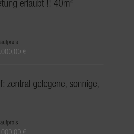
tung erlaubt !! 40m²
aufpreis
.000,00 €
: zentral gelegene, sonnige,
aufpreis
.000,00 €