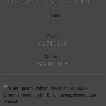
5700 Zell am See
, Gletschermoosstraße 6 / 2.24
Zimmer
3
Fläche
2
ca. 74,02 m
Kaufpreis
529.000,00 €