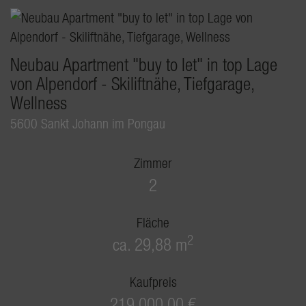
Neubau Apartment "buy to let" in top Lage
von Alpendorf - Skiliftnähe, Tiefgarage,
Wellness
5600 Sankt Johann im Pongau
Zimmer
2
Fläche
2
ca. 29,88 m
Kaufpreis
219.000,00 €