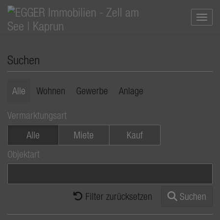
Navi
Suchen
Alle
Wohnen
Gewerbe
Anlage
Vermarktungsart
Alle
Miete
Kauf
Objektart
Filter zurücksetzen
Suchen